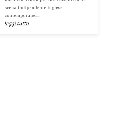
una delle realtà più interessanti della
scena indipendente inglese
contemporanea....
leggi tutto