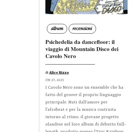
album
recensioni
Psichedelia da dancefloor: il
viaggio di Mountain Disco dei
Cavolo Nero
di
Alice Rizzo
Ott 27, 2025
I Cavolo Nero sono un ensemble che ha
fatto del groove il proprio linguaggio
principale. Nati dall’amore per
l’afrobeat e per la musica costruita
intorno al ritmo, il giovane progetto
olandese nel loro album di debutto full-
length, prodotto presso l’Epic Rainbow