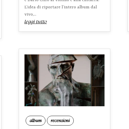
e Dario Ciffo al violino e alla chitarra.
L’idea di riportare l’intero album dal
vivo,...
leggi tutto
album
recensioni