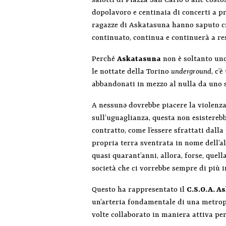
salotti di Piazza San Carlo o alle cost
dopolavoro e centinaia di concerti a pre
ragazze di Askatasuna hanno saputo cr
continuato, continua e continuerà a res
Perché
Askatasuna
non è soltanto uno
le nottate della Torino
underground
, c’
abbandonati in mezzo al nulla da uno 
A nessunə dovrebbe piacere la violenz
sull’uguaglianza, questa non esisterebb
contratto, come l’essere sfrattati dall
propria terra sventrata in nome dell’a
quasi quarant’anni, allora, forse, quel
società che ci vorrebbe sempre di più i
Questo ha rappresentato il
C.S.O.A. A
un’arteria fondamentale di una metrop
volte collaborato in maniera attiva per