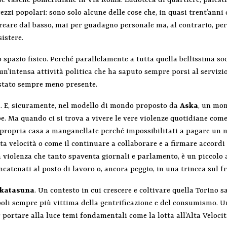
ose vasche pomeridiane in Via Roma. Ludoteca di quartiere, palestr
zzi popolari: sono solo alcune delle cose che, in quasi trent’anni di
eare dal basso, mai per guadagno personale ma, al contrario, per
istere.
 spazio fisico. Perché parallelamente a tutta quella bellissima soc
è un’intensa attività politica che ha saputo sempre porsi al servizio
stato sempre meno presente.
a. E, sicuramente, nel modello di mondo proposto da
Aska
, un mon
e. Ma quando ci si trova a vivere le vere violenze quotidiane come
a propria casa a manganellate perché impossibilitati a pagare un me
lta velocità o come il continuare a collaborare e a firmare accor
la violenza che tanto spaventa giornali e parlamento, è un piccolo 
ncatenati al posto di lavoro o, ancora peggio, in una trincea sul fr
skatasuna
. Un contesto in cui crescere e coltivare quella Torino sa
oli sempre più vittima della gentrificazione e del consumismo. U
 portare alla luce temi fondamentali come la lotta all’Alta Velocit