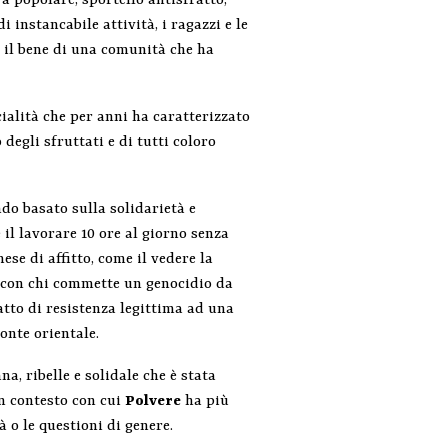
a popolare, sportello antisfratto,
 instancabile attività, i ragazzi e le
 il bene di una comunità che ha
ialità che per anni ha caratterizzato
 degli sfruttati e di tutti coloro
do basato sulla solidarietà e
 il lavorare 10 ore al giorno senza
se di affitto, come il vedere la
di con chi commette un genocidio da
atto di resistenza legittima ad una
onte orientale.
na, ribelle e solidale che è stata
n contesto con cui
Polvere
ha più
à o le questioni di genere.