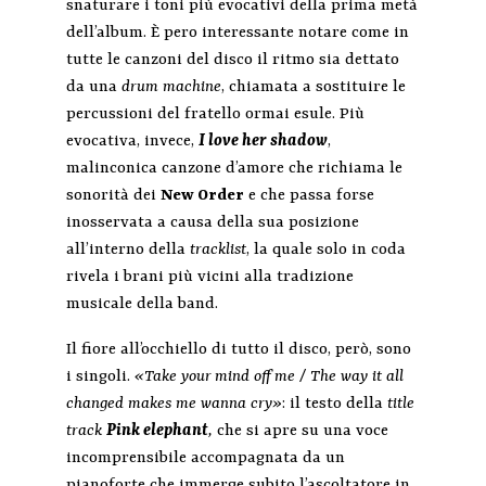
snaturare i toni più evocativi della prima metà
dell’album. È pero interessante notare come in
tutte le canzoni del disco il ritmo sia dettato
da una
drum machine
, chiamata a sostituire le
percussioni del fratello ormai esule.
Più
evocativa, invece,
I love her shadow
,
malinconica canzone d’amore che richiama le
sonorità dei
New Order
e che passa forse
inosservata a causa della sua posizione
all’interno della
tracklist
, la quale solo in coda
rivela i brani più vicini alla tradizione
musicale della band.
Il fiore all’occhiello di tutto il disco, però, sono
i singoli.
«
Take your mind off me / The way it all
changed makes me wanna cry»
: il testo della
title
track
Pink elephant
,
che si apre su una voce
incomprensibile accompagnata da un
pianoforte che immerge subito l’ascoltatore in