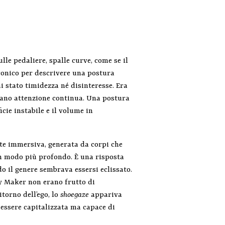
le pedaliere, spalle curve, come se il
ronico per descrivere una postura
i stato timidezza né disinteresse. Era
devano attenzione continua. Una postura
cie instabile e il volume in
te immersiva, generata da corpi che
 in modo più profondo. È una risposta
o il genere sembrava essersi eclissato.
dy Maker non erano frutto di
itorno dell’ego, lo
shoegaze
appariva
a essere capitalizzata ma capace di