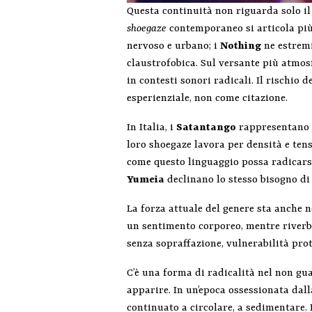
Questa continuità non riguarda solo il
shoegaze
contemporaneo si articola più 
nervoso e urbano; i
Nothing
ne estremi
claustrofobica. Sul versante più atmosf
in contesti sonori radicali. Il rischio
esperienziale, non come citazione.
In Italia, i
Satantango
rappresentano un
loro shoegaze lavora per densità e ten
come questo linguaggio possa radicars
Yumeia
declinano lo stesso bisogno di
La forza attuale del genere sta anche n
un sentimento corporeo, mentre riverb
senza sopraffazione, vulnerabilità prot
C’è una forma di radicalità nel non gua
apparire. In un’epoca ossessionata dalla
continuato a circolare, a sedimentare.