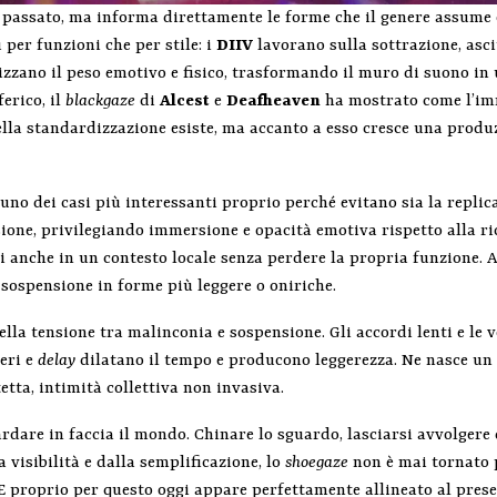
 passato, ma informa direttamente le forme che il genere assume og
per funzioni che per stile: i
DIIV
lavorano sulla sottrazione, asc
zzano il peso emotivo e fisico, trasformando il muro di suono in
erico, il
blackgaze
di
Alcest
e
Deafheaven
ha mostrato come l’i
 della standardizzazione esiste, ma accanto a esso cresce una prod
o dei casi più interessanti proprio perché evitano sia la replica 
sione, privilegiando immersione e opacità emotiva rispetto alla r
i anche in un contesto locale senza perdere la propria funzione.
 sospensione in forme più leggere o oniriche.
ella tensione tra malinconia e sospensione. Gli accordi lenti e le
eri e
delay
dilatano il tempo e producono leggerezza. Ne nasce un
etta, intimità collettiva non invasiva.
rdare in faccia il mondo. Chinare lo sguardo, lasciarsi avvolgere 
 visibilità e dalla semplificazione, lo
shoegaze
non è mai tornato 
 E proprio per questo oggi appare perfettamente allineato al prese