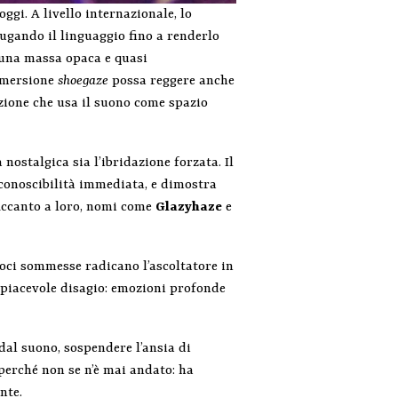
gi. A livello internazionale, lo
iugando il linguaggio fino a renderlo
 una massa opaca e quasi
mmersione
shoegaze
possa reggere anche
uzione che usa il suono come spazio
nostalgica sia l’ibridazione forzata. Il
iconoscibilità immediata, e dimostra
 Accanto a loro, nomi come
Glazyhaze
e
 voci sommesse radicano l’ascoltatore in
 piacevole disagio: emozioni profonde
dal suono, sospendere l’ansia di
perché non se n’è mai andato: ha
nte.