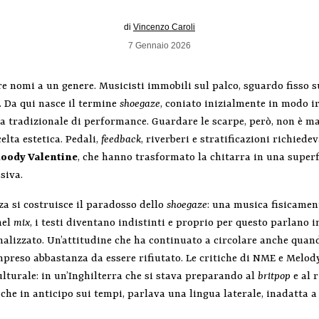
di
Vincenzo Caroli
7 Gennaio 2026
 nomi a un genere. Musicisti immobili sul palco, sguardo fisso sul
. Da qui nasce il termine
shoegaze
, coniato inizialmente in modo i
dea tradizionale di performance. Guardare le scarpe, però, non è ma
elta estetica. Pedali,
feedback
, riverberi e stratificazioni richie
loody Valentine
, che hanno trasformato la chitarra in una superfi
siva.
za si costruisce il paradosso dello
shoegaze
: una musica fisicamen
nel
mix
, i testi diventano indistinti e proprio per questo parlano
lizzato. Un’attitudine che ha continuato a circolare anche quand
mpreso abbastanza da essere rifiutato. Le critiche di NME e Melo
ulturale: in un’Inghilterra che si stava preparando al
britpop
e al r
 che in anticipo sui tempi, parlava una lingua laterale, inadatta 