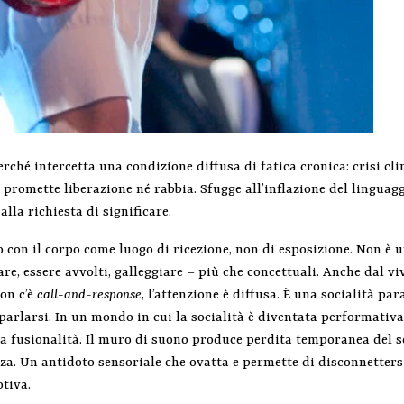
rché intercetta una condizione diffusa di fatica cronica: crisi cl
promette liberazione né rabbia. Sfugge all’inflazione del linguagg
lla richiesta di significare.
 con il corpo come luogo di ricezione, non di esposizione. Non è u
re, essere avvolti, galleggiare – più che concettuali. Anche dal v
non c’è
call-and-response
, l’attenzione è diffusa. È una socialità par
parlarsi. In un mondo in cui la socialità è diventata performativa
a fusionalità. Il muro di suono produce perdita temporanea del s
zza. Un antidoto sensoriale che ovatta e permette di disconnetters
otiva.