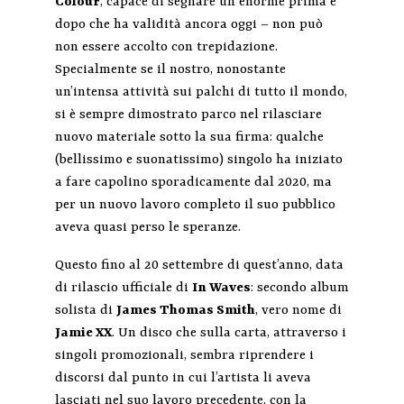
Colour
, capace di segnare un enorme prima e
dopo che ha validità ancora oggi – non può
non essere accolto con trepidazione.
Specialmente se il nostro, nonostante
un’intensa attività sui palchi di tutto il mondo,
si è sempre dimostrato parco nel rilasciare
nuovo materiale sotto la sua firma: qualche
(bellissimo e suonatissimo) singolo ha iniziato
a fare capolino sporadicamente dal 2020, ma
per un nuovo lavoro completo il suo pubblico
aveva quasi perso le speranze.
Questo fino al 20 settembre di quest’anno, data
di rilascio ufficiale di
In Waves
: secondo album
solista di
James Thomas Smith
, vero nome di
Jamie XX
. Un disco che sulla carta, attraverso i
singoli promozionali, sembra riprendere i
discorsi dal punto in cui l’artista li aveva
lasciati nel suo lavoro precedente, con la