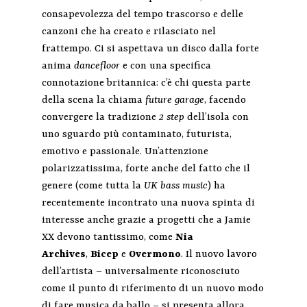
consapevolezza del tempo trascorso e delle
canzoni che ha creato e rilasciato nel
frattempo. Ci si aspettava un disco dalla forte
anima
dancefloor
e con una specifica
connotazione britannica: c’è chi questa parte
della scena la chiama
future garage
, facendo
convergere la tradizione
2 step
dell’isola con
uno sguardo più contaminato, futurista,
emotivo e passionale. Un’attenzione
polarizzatissima, forte anche del fatto che il
genere (come tutta la
UK
bass music
) ha
recentemente incontrato una nuova spinta di
interesse anche grazie a progetti che a Jamie
XX devono tantissimo, come
Nia
Archives
,
Bicep
e
Overmono
. Il nuovo lavoro
dell’artista – universalmente riconosciuto
come il punto di riferimento di un nuovo modo
di fare musica da ballo – si presenta allora