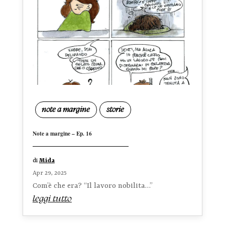
note a margine
storie
Note a margine – Ep. 16
di
Mida
Apr 29, 2025
Com’è che era? “Il lavoro nobilita…”
leggi tutto