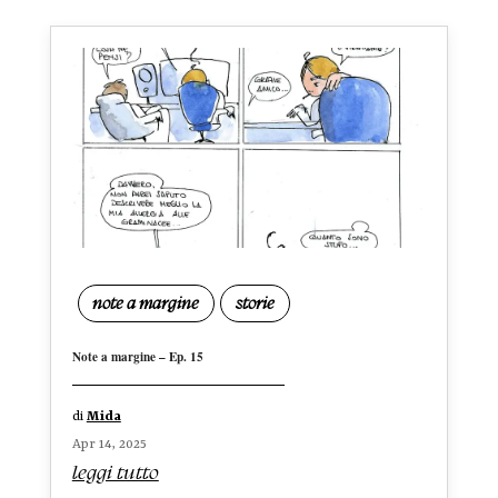
note a margine
storie
Note a margine – Ep. 15
di
Mida
Apr 14, 2025
leggi tutto