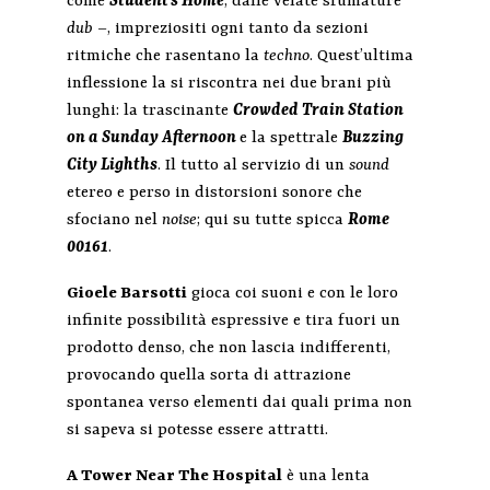
come
Student’s Home
, dalle velate sfumature
dub
–, impreziositi ogni tanto da sezioni
ritmiche che rasentano la
techno
. Quest’ultima
inflessione la si riscontra nei due brani più
lunghi: la trascinante
Crowded Train Station
on a Sunday Afternoon
e la spettrale
Buzzing
City Lighths
. Il tutto al servizio di un
sound
etereo e perso in distorsioni sonore che
sfociano nel
noise
; qui su tutte spicca
Rome
00161
.
Gioele Barsotti
gioca coi suoni e con le loro
infinite possibilità espressive e tira fuori un
prodotto denso, che non lascia indifferenti,
provocando quella sorta di attrazione
spontanea verso elementi dai quali prima non
si sapeva si potesse essere attratti.
A Tower Near The Hospital
è una lenta