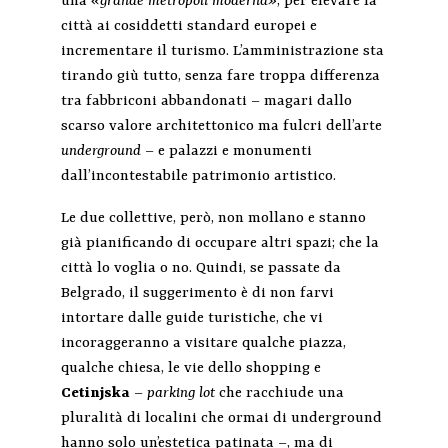
una
«grande metropoli moderna»
; per elevare la
città ai cosiddetti standard europei e
incrementare il turismo. L’amministrazione sta
tirando giù tutto, senza fare troppa differenza
tra fabbriconi abbandonati – magari dallo
scarso valore architettonico ma fulcri dell’arte
underground –
e palazzi e monumenti
dall’incontestabile patrimonio artistico.
Le due collettive, però, non mollano e stanno
già pianificando di occupare altri spazi; che la
città lo voglia o no. Quindi, se passate da
Belgrado, il suggerimento è di non farvi
intortare dalle guide turistiche, che vi
incoraggeranno a visitare qualche piazza,
qualche chiesa, le vie dello shopping e
Cetinjska
–
parking lot
che racchiude una
pluralità di localini che ormai di underground
hanno solo un’estetica patinata –, ma di