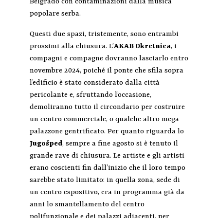
Belgrado con contaminazioni dalla musica
popolare serba.
Questi due spazi, tristemente, sono entrambi
prossimi alla chiusura. L’
AKAB Okretnica
, i
compagni e compagne dovranno lasciarlo entro
novembre 2024, poiché il ponte che sfila sopra
l’edificio è stato considerato dalla città
pericolante e, sfruttando l’occasione,
demoliranno tutto il circondario per costruire
un centro commerciale, o qualche altro mega
palazzone gentrificato. Per quanto riguarda lo
Jugo
š
ped
, sempre a fine agosto si è tenuto il
grande rave di chiusura. Le artiste e gli artisti
erano coscienti fin dall’inizio che il loro tempo
sarebbe stato limitato: in quella zona, sede di
un centro espositivo, era in programma già da
anni lo smantellamento del centro
polifunzionale e dei palazzi adiacenti, per