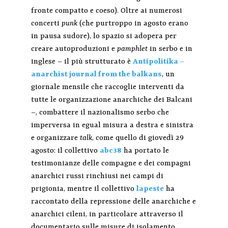
fronte compatto e coeso). Oltre ai numerosi
concerti
punk
(che purtroppo in agosto erano
in pausa sudore), lo spazio si adopera per
creare autoproduzioni e
pamphlet
in serbo e in
inglese – il più strutturato è
Antipolitika –
anarchist journal from the balkans
, un
giornale mensile che raccoglie interventi da
tutte le organizzazione anarchiche dei Balcani
–, combattere il nazionalismo serbo che
imperversa in egual misura a destra e sinistra
e organizzare
talk
, come quello di giovedì 29
agosto: il collettivo
abc38
ha portato le
testimonianze delle compagne e dei compagni
anarchici russi rinchiusi nei campi di
prigionia, mentre il collettivo
lapeste
ha
raccontato della repressione delle anarchiche e
anarchici cileni, in particolare attraverso il
documentario sulle misure di isolamento