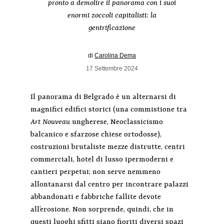
pronto a demolire il panorama con i suoi
enormi zoccoli capitalisti: la
gentrificazione
di
Carolina Dema
17 Settembre 2024
Il panorama di Belgrado è un alternarsi di
magnifici edifici storici (una commistione tra
Art Nouveau
ungherese, Neoclassicismo
balcanico e sfarzose chiese ortodosse),
costruzioni brutaliste mezze distrutte, centri
commerciali, hotel di lusso ipermoderni e
cantieri perpetui; non serve nemmeno
allontanarsi dal centro per incontrare palazzi
abbandonati e fabbriche fallite devote
all’erosione. Non sorprende, quindi, che in
questi luoghi sfitti siano fioriti diversi spazi