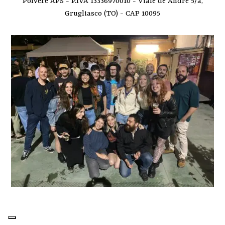
Polvere APS - P.IVA 13336970010 - Viale de Andrè 5/a,
Grugliasco (TO) - CAP 10095