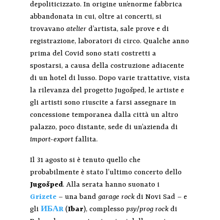
depoliticizzato. In origine un’enorme fabbrica
abbandonata in cui, oltre ai concerti, si
trovavano
atelier
d’artista, sale prove e di
registrazione, laboratori di circo. Qualche anno
prima del Covid sono stati costretti a
spostarsi, a causa della costruzione adiacente
di un hotel di lusso. Dopo varie trattative, vista
la rilevanza del progetto Jugo
š
ped, le artiste e
gli artisti sono riuscite a farsi assegnare in
concessione temporanea dalla città un altro
palazzo, poco distante, sede di un’azienda di
import-export
fallita.
Il 31 agosto si è tenuto quello che
probabilmente è stato l’ultimo concerto dello
Jugo
š
ped
. Alla serata hanno suonato i
Grizete
– una band
garage rock
di Novi Sad – e
gli
ИБАR
(
Ibar
), complesso
psy
/
prog rock
di