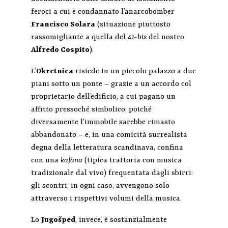
feroci a cui è condannato l’anarcobomber
Francisco Solara
(situazione piuttosto
rassomigliante a quella del
41-bis
del nostro
Alfredo Cospito
).
L’
Okretnica
risiede in un piccolo palazzo a due
piani sotto un ponte – grazie a un accordo col
proprietario dell’edificio, a cui pagano un
affitto pressoché simbolico, poiché
diversamente l’immobile sarebbe rimasto
abbandonato – e, in una comicità surrealista
degna della letteratura scandinava, confina
con una
kafana
(tipica trattoria con musica
tradizionale dal vivo) frequentata dagli sbirri:
gli scontri, in ogni caso, avvengono solo
attraverso i rispettivi volumi della musica.
Lo
Jugo
š
ped
, invece, è sostanzialmente