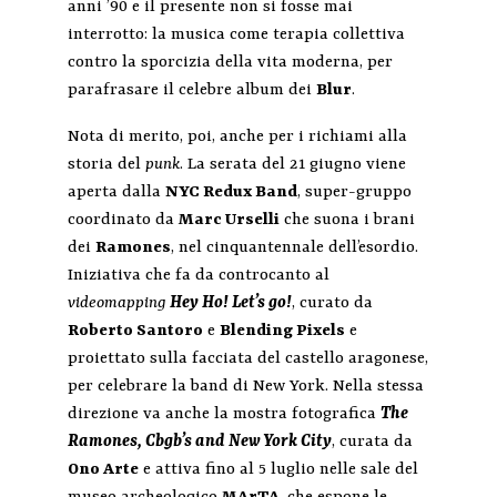
anni ’90 e il presente non si fosse mai
interrotto: la musica come terapia collettiva
contro la sporcizia della vita moderna, per
parafrasare il celebre album dei
Blur
.
Nota di merito, poi, anche per i richiami alla
storia del
punk
. La serata del 21 giugno viene
aperta dalla
NYC Redux Band
, super-gruppo
coordinato da
Marc Urselli
che suona i brani
dei
Ramones
, nel cinquantennale dell’esordio.
Iniziativa che fa da controcanto al
videomapping
Hey Ho! Let’s go!
, curato da
Roberto Santoro
e
Blending Pixels
e
proiettato sulla facciata del castello aragonese,
per celebrare la band di New York. Nella stessa
direzione va anche la mostra fotografica
The
Ramones, Cbgb’s and New York City
, curata da
Ono Arte
e attiva fino al 5 luglio nelle sale del