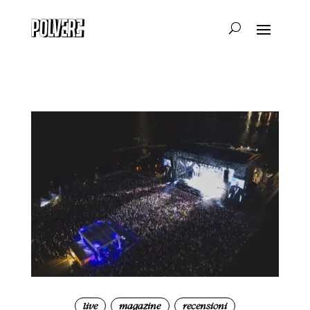
live
magazine
recensioni
|
|