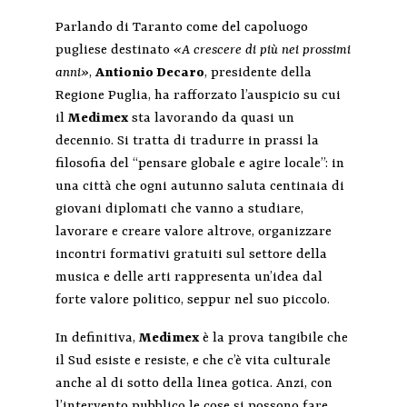
Parlando di Taranto come del capoluogo
pugliese destinato
«A crescere di più nei prossimi
anni»
,
Antionio Decaro
, presidente della
Regione Puglia, ha rafforzato l’auspicio su cui
il
Medimex
sta lavorando da quasi un
decennio. Si tratta di tradurre in prassi la
filosofia del “pensare globale e agire locale”: in
una città che ogni autunno saluta centinaia di
giovani diplomati che vanno a studiare,
lavorare e creare valore altrove, organizzare
incontri formativi gratuiti sul settore della
musica e delle arti rappresenta un’idea dal
forte valore politico, seppur nel suo piccolo.
In definitiva,
Medimex
è la prova tangibile che
il Sud esiste e resiste, e che c’è vita culturale
anche al di sotto della linea gotica. Anzi, con
l’intervento pubblico le cose si possono fare