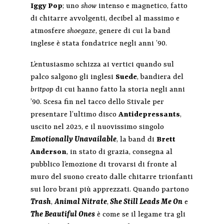
Iggy Pop
; uno
show
intenso e magnetico, fatto
di chitarre avvolgenti, decibel al massimo e
atmosfere
shoegaze
, genere di cui la band
inglese è stata fondatrice negli anni ’90.
L’entusiasmo schizza ai vertici quando sul
palco salgono gli inglesi
Suede
, bandiera del
britpop
di cui hanno fatto la storia negli anni
’90. Scesa fin nel tacco dello Stivale per
presentare l’ultimo disco
Antidepressants
,
uscito nel 2025, e il nuovissimo singolo
Emotionally Unavailable
, la band di
Brett
Anderson
, in stato di grazia, consegna al
pubblico l’emozione di trovarsi di fronte al
muro del suono creato dalle chitarre trionfanti
sui loro brani più apprezzati. Quando partono
Trash
,
Animal Nitrate
,
She Still Leads Me On
e
The Beautiful Ones
è come se il legame tra gli