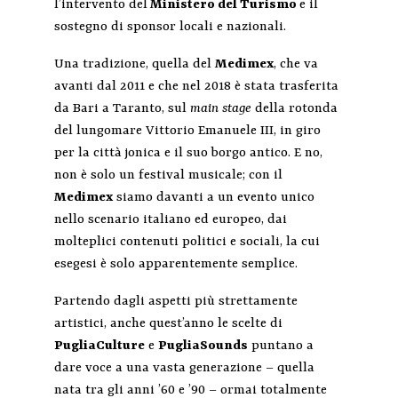
l’intervento del
Ministero del Turismo
e il
sostegno di sponsor locali e nazionali.
Una tradizione, quella del
Medimex
, che va
avanti dal 2011 e che nel 2018 è stata trasferita
da Bari a Taranto, sul
main stage
della rotonda
del lungomare Vittorio Emanuele III, in giro
per la città jonica e il suo borgo antico. E no,
non è solo un festival musicale; con il
Medimex
siamo davanti a un evento unico
nello scenario italiano ed europeo, dai
molteplici contenuti politici e sociali, la cui
esegesi è solo apparentemente semplice.
Partendo dagli aspetti più strettamente
artistici, anche quest’anno le scelte di
PugliaCulture
e
PugliaSounds
puntano a
dare voce a una vasta generazione – quella
nata tra gli anni ’60 e ’90 – ormai totalmente