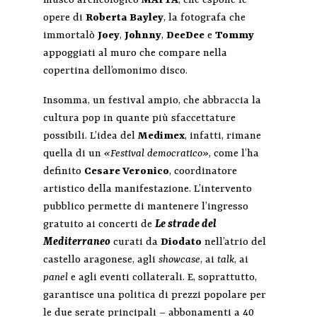
museo archeologico
MArTA
, che espone le
opere di
Roberta Bayley
, la fotografa che
immortalò
Joey
,
Johnny
,
DeeDee
e
Tommy
appoggiati al muro che compare nella
copertina dell’omonimo disco.
Insomma, un festival ampio, che abbraccia la
cultura pop in quante più sfaccettature
possibili. L’idea del
Medimex
, infatti, rimane
quella di un
«Festival democratico»
, come l’ha
definito
Cesare Veronico
, coordinatore
artistico della manifestazione. L’intervento
pubblico permette di mantenere l’ingresso
gratuito ai concerti de
Le strade del
Mediterraneo
curati da
Diodato
nell’atrio del
castello aragonese, agli
showcase
, ai
talk
, ai
panel
e agli eventi collaterali. E, soprattutto,
garantisce una politica di prezzi popolare per
le due serate principali – abbonamenti a 40