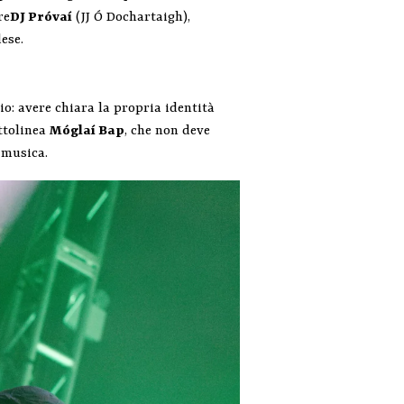
re
DJ Próvaí
(JJ Ó Dochartaigh),
ese.
io: avere chiara la propria identità
ttolinea
Móglaí Bap
, che non deve
 musica.