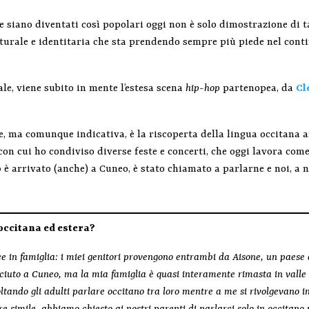
 che siano diventati così popolari oggi non è solo dimostrazione di
turale e identitaria che sta prendendo sempre più piede nel conti
ale, viene subito in mente l’estesa scena
hip-hop
partenopea
, da
Cl
 ma comunque indicativa, è la riscoperta della lingua occitana a
con cui ho condiviso diverse feste e concerti, che oggi lavora come
p
è arrivato (anche) a Cuneo, è stato chiamato a parlarne e noi, a
 occitana ed estera?
e in famiglia: i miei genitori provengono entrambi da Aisone, un paese 
ciuto a Cuneo, ma la mia famiglia è quasi interamente rimasta in valle
oltando gli adulti parlare occitano tra loro mentre a me si rivolgevano in