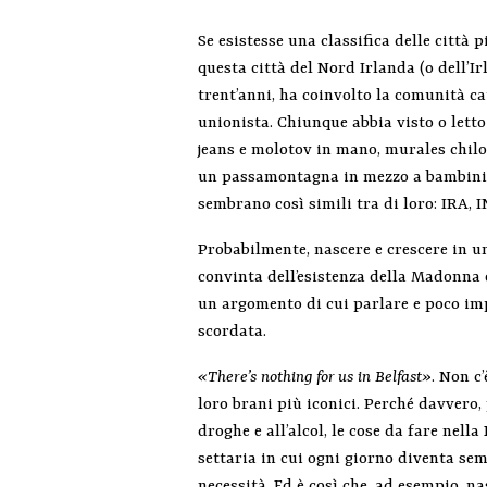
Se esistesse una classifica delle città 
questa città del Nord Irlanda (o dell’I
trent’anni, ha coinvolto la comunità ca
unionista. Chiunque abbia visto o letto
jeans e molotov in mano, murales chilo
un passamontagna in mezzo a bambini c
sembrano così simili tra di loro: IRA,
Probabilmente, nascere e crescere in u
convinta dell’esistenza della Madonna 
un argomento di cui parlare e poco imp
scordata.
«There’s nothing for us in Belfast»
. Non c
loro brani più iconici. Perché davvero,
droghe e all’alcol, le cose da fare nel
settaria in cui ogni giorno diventa se
necessità. Ed è così che, ad esempio, 