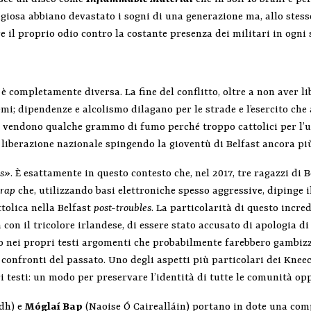
ligiosa abbiano devastato i sogni di una generazione ma, allo stes
 il proprio odio contro la costante presenza dei militari in ogni 
è completamente diversa. La fine del conflitto, oltre a non aver l
emi; dipendenze e alcolismo dilagano per le strade e l’esercito che
 vendono qualche grammo di fumo perché troppo cattolici per l’uf
 liberazione nazionale spingendo la gioventù di Belfast ancora pi
es»
. È esattamente in questo contesto che, nel 2017, tre ragazzi di B
o
rap
che, utilizzando basi elettroniche spesso aggressive, dipinge i
tolica nella Belfast
post-troubles
. La particolarità di questo incre
n il tricolore irlandese, di essere stato accusato di apologia d
 nei propri testi argomenti che probabilmente farebbero gambizz
confronti del passato. Uno degli aspetti più particolari dei Kneeca
pri testi: un modo per preservare l’identità di tutte le comunità o
dh) e
Móglaí Bap
(Naoise Ó Cairealláin) portano in dote una com