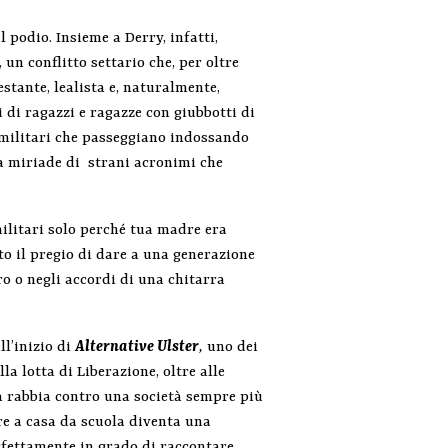
l podio. Insieme a Derry, infatti,
, un conflitto settario che, per oltre
estante, lealista e, naturalmente,
 di ragazzi e ragazze con giubbotti di
ramilitari che passeggiano indossando
a miriade di strani acronimi che
militari solo perché tua madre era
to il pregio di dare a una generazione
o o negli accordi di una chitarra
all’inizio di
Alternative Ulster
,
uno dei
a lotta di Liberazione, oltre alle
tua rabbia contro una società sempre più
re a casa da scuola diventa una
erfettamente in grado di raccontare