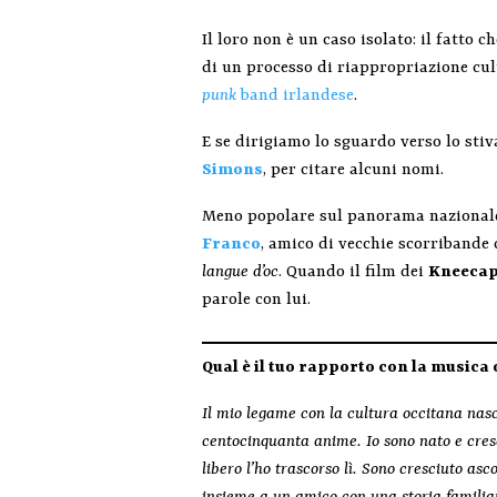
Il loro non è un caso isolato: il fatto
di un processo di riappropriazione cul
punk
band irlandese
.
E se dirigiamo lo sguardo verso lo stiv
Simons
, per citare alcuni nomi.
Meno popolare sul panorama nazionale,
Franco
, amico di vecchie scorribande 
langue d’oc
. Quando il film dei
Kneeca
parole con lui.
Qual è il tuo rapporto con la musica
Il mio legame con la cultura occitana nasc
centocinquanta anime. Io sono nato e cres
libero l’ho trascorso lì. Sono cresciuto asc