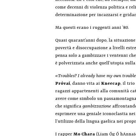
come decenni di violenza politica e re
determinazione per incazzarsi e gridare
Ma questi erano i ruggenti anni ’80.
Quasi quarant’anni dopo, la situazione 
povertà e disoccupazione a livelli estr
pensa solo a gambizzare i ventenni che
è polverizzata anche quell’utopia sulla
«Troubles? I already have my own troubl
Próvaí
, danno vita ai
Kneecap
, il tri
ragazzi appartenenti alla comunità cat
avere come simbolo un passamontagna co
che significa
gambizzazione
affrontando
esprimere una geniale iconoclastia nei 
l’utilizzo della lingua gaelica nei pro
I rapper
Mo Chara
(Liam Óg Ó hAnnai