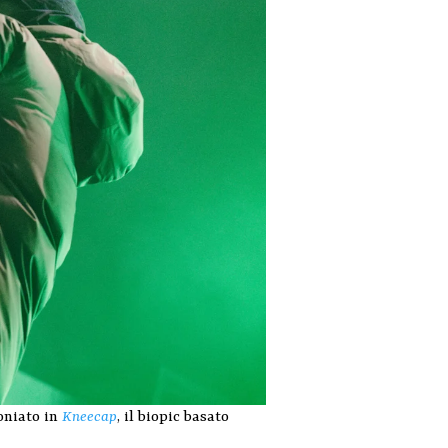
moniato in
Kneecap
, il biopic basato