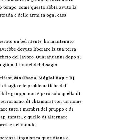
so tempo, come questa abbia avuto la
strada e delle armi in ogni casa.
iberato un bel niente, ha mantenuto
 avrebbe dovuto liberare la tua terra
ficio del lavoro. Quarant’anni dopo si
ù giù nel tunnel del disagio.
elfast,
Mo Chara
,
Móglaí Bap
e
DJ
l disagio e le problematiche dei
dibile gruppo non è però solo quella di
i terrorismo, di chiamarsi con un nome
are tutti i membri del gruppo e di
p, infatti, è quello di alternare
ppresse nel mondo.
petenza linguistica quotidiana e